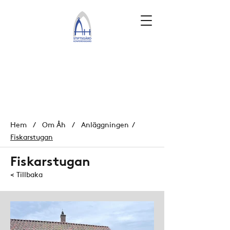
Hem
/
Om Åh
/
Anläggningen
/
Fiskarstugan
Fiskarstugan
< Tillbaka