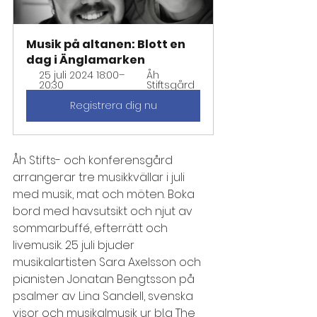
Musik på altanen: Blott en 
dag i Änglamarken
25 juli 2024 18:00–
Åh 
20:30
Stiftsgård
Registrera dig nu
Åh Stifts- och konferensgård 
arrangerar tre musikkvällar i juli 
med musik, mat och möten. Boka 
bord med havsutsikt och njut av 
sommarbuffé, efterrätt och 
livemusik. 
25 juli bjuder 
musikalartisten Sara Axelsson och 
pianisten Jonatan Bengtsson på 
psalmer av Lina Sandell, svenska 
visor och musikalmusik ur bl.a The 