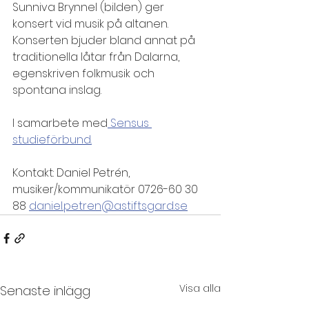
Sunniva Brynnel (bilden) ger 
konsert vid musik på altanen. 
Konserten bjuder bland annat på 
traditionella låtar från Dalarna, 
egenskriven folkmusik och 
spontana inslag.
I samarbete med
 Sensus 
studieförbund.
Kontakt: Daniel Petrén, 
musiker/kommunikatör 0726-60 30 
88 
daniel.petren@astiftsgard.se
Visa alla
Senaste inlägg