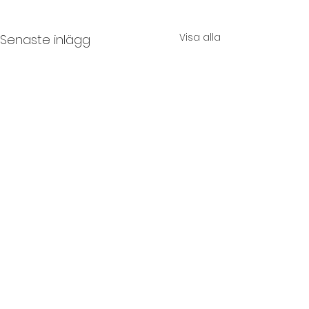
Visa alla
Senaste inlägg
Påsk på Åh