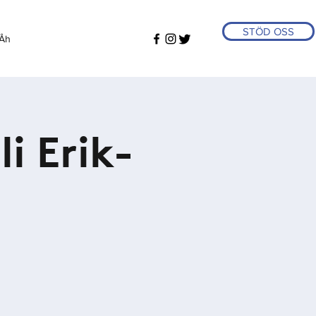
STÖD OSS
Åh
i Erik-