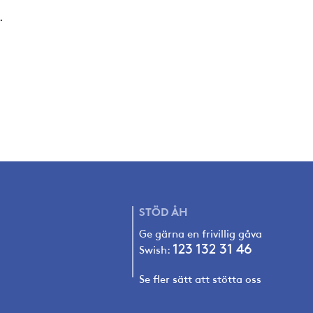
.
STÖD
ÅH
Ge gärna en frivillig gåva
123 132 31 4
6
Swish:
Se fler sätt att stötta oss