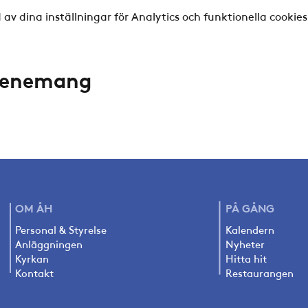
v dina inställningar för Analytics och funktionella cookies
evenemang
OM ÅH
PÅ
GÅNG
Personal & Styrelse
Kalendern
Anläggningen
Nyheter
Kyrkan
Hitta hit
Kontakt
Restaurangen