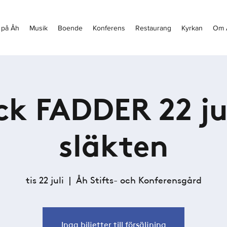
 på Åh
Musik
Boende
Konferens
Restaurang
Kyrkan
Om 
ck FADDER 22 jul
släkten
tis 22 juli
  |  
Åh Stifts- och Konferensgård
Inga biljetter till försäljning