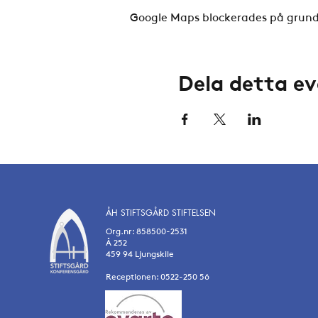
Google Maps blockerades på grund a
Dela detta 
ÅH STIFTSGÅRD STIFTELSEN
Org.nr: 858500-2531
Å 252
459 94 Ljungskile
Receptionen: 0522-250 56