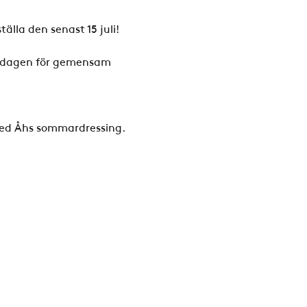
lla den senast 15 juli!
nsdagen för gemensam 
med Åhs sommardressing.