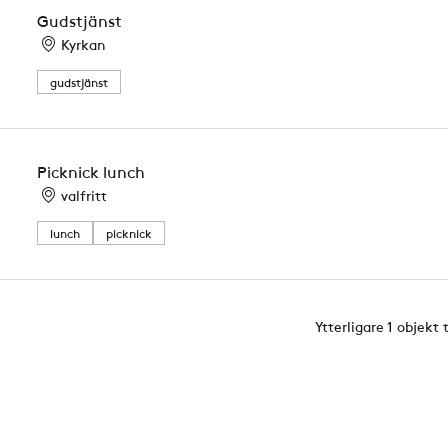
Gudstjänst
Kyrkan
gudstjänst
Picknick lunch
valfritt
lunch
picknick
Ytterligare 1 objekt 