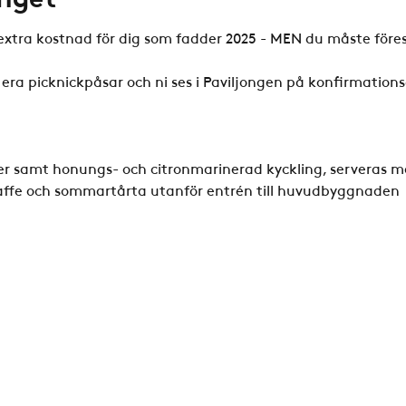
xtra kostnad för dig som fadder 2025 - MEN du måste förestä
era picknickpåsar och ni ses i Paviljongen på konfirmatio
r samt honungs- och citronmarinerad kyckling, serveras 
kaffe och sommartårta utanför entrén till huvudbyggnaden