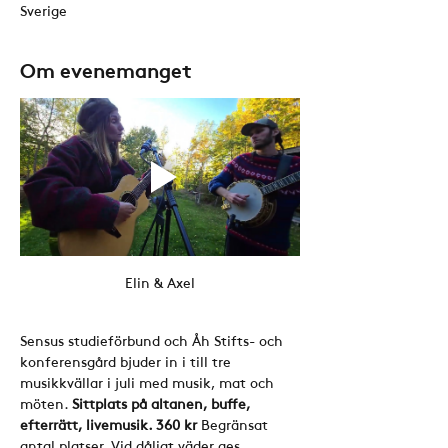
Sverige
Om evenemanget
Elin & Axel
Sensus studieförbund och Åh Stifts- och 
konferensgård bjuder in i till tre 
musikkvällar i juli med musik, mat och 
möten. 
Sittplats på altanen, buffe, 
efterrätt, livemusik. 360 kr 
Begränsat 
antal platser. Vid dåligt väder ges 