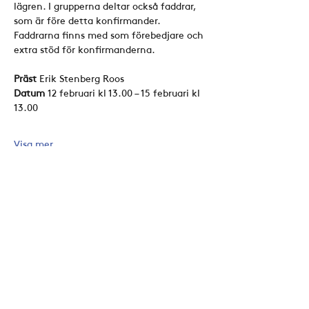
lägren. I grupperna deltar också faddrar, 
som är före detta konfirmander. 
Faddrarna finns med som förebedjare och 
extra stöd för konfirmanderna.
Präst
 Erik Stenberg Roos
Datum
 12 februari kl 13.00 – 15 februari kl 
13.00  
Visa mer
Dela detta evenemang